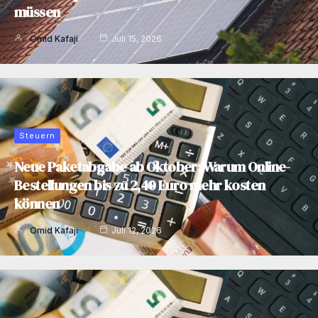
müssen
Omid Kafaji
Juli 15, 2026
Steuern
Neue Paketabgabe ab Oktober: Warum Online-
Bestellungen bis zu 2,40 Euro mehr kosten
können
Omid Kafaji
Juli 12, 2026