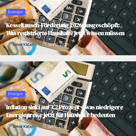
Energie
Kesseltausch-Förderung 2026 ausgeschöpft:
Was registrierte Haushalte jetzt wissen müssen
Omid Kafaji
Juli 11, 2026
Energie
Inflation sinkt auf 3,2 Prozent – was niedrigere
Energiepreise jetzt für Haushalte bedeuten
Omid Kafaji
Juli 2, 2026