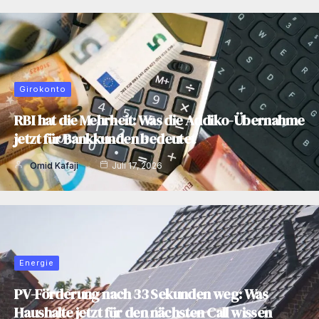
Girokonto
RBI hat die Mehrheit: Was die Addiko-Übernahme
jetzt für Bankkunden bedeutet
Omid Kafaji
Juli 17, 2026
Energie
PV-Förderung nach 33 Sekunden weg: Was
Haushalte jetzt für den nächsten Call wissen