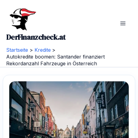
Zum
Post
Main
Inhalt
navigation
Menu
springen
DerFinanzcheck.at
Startseite
Kredite
Autokredite boomen: Santander finanziert
Rekordanzahl Fahrzeuge in Österreich