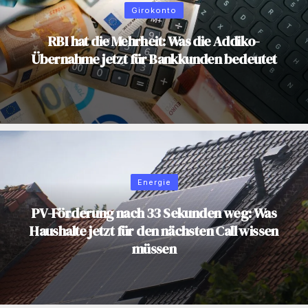
Girokonto
RBI hat die Mehrheit: Was die Addiko-
Übernahme jetzt für Bankkunden bedeutet
Energie
PV-Förderung nach 33 Sekunden weg: Was
Haushalte jetzt für den nächsten Call wissen
müssen